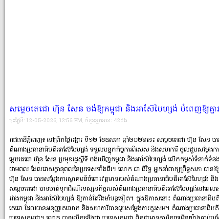
សម្តេចតេជោ ហ៊ុន សែន ចង់ឱ្យកម្ពុជា និងអាស៊ែបៃហ្សង់ បំពេញឱ្យគ
ចុះថ្ងៃទី: 12-05-2026, 12:56 PM, ចំនួនអ្នកអានៈ 42ដង
រាជធានីភ្នំពេញ៖ នៅព្រឹកថ្ងៃអង្គារ ទី១២ ខែឧសភា ឆ្នាំ២០២៦នេះ សម្តេចតេជោ ហ៊ុន សែន
តំណាងប្រធានាធិបតីអាស៊ែបៃហ្សង់ ទទួល​បន្ទុក​កិច្ចការពិសេស និងសហការី ចូលជួបសម្តែងការ
ម្តេចតេជោ ហ៊ុន សែន ប្រមុខរដ្ឋស្តីទី ចង់ឃើញកម្ពុជា និងអាស៊ែបៃហ្សង់ លើកកម្ពស់ទំនាក់ទំ
ថាមពល ដែលជាសក្តានុពលនៃប្រទេសទាំងពីរ។ លោក ជា ធីរិទ្ធ អ្នកនាំពាក្យព្រឹទ្ធសភា បានឱ្យដឹ
ហ៊ុន សែន បានសម្ដែងការស្វាគមន៍​ចំពោះវត្ត​មានរបស់​តំណាង​ប្រធានា​ធិបតីអាស៊ែបៃហ្សង់ ន
សម្ដេចតេជោ បានចាត់​ទុក​ដំណើរទស្សនកិច្ចរបស់​តំណាងប្រធានាធិបតីអាស៊ែបៃហ្សង់​នៅពេល​នេ
រវាងកម្ពុជា និងអាស៊ែបៃហ្សង់ ឱ្យកាន់តែ​រឹងមាំ​បន្ត​ទៀត​។ ក្នុងឱកាសនោះ តំណាងប្រធានាធិប
តេជោ ដែលបានអនុញ្ញាតលោក និងសហការីបានជួបសម្ដែង​ការគួរសម។ តំណាងប្រធានាធិបតីអាស៊ែ
ប្រទេស​កម្ពុជា។ លោក បានលើកឡើងថា ប្រទេសកម្ពុជា ពិតជាមានការរីកចម្រើនយ៉ាង​ឆាប់​រហ