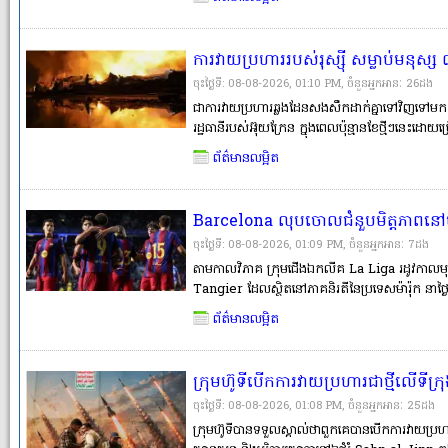
សុខុមាលភាព»។
ការវាយប្រហាររបស់រុស្ស៉ី សម្លាប់មនុស្ស ៣
ចុះថ្ងៃទី: 08-08-2026, 01:10 PM, ចំនួនអ្នកអានៈ​ 26ដង
ជាការវាយប្រហារឆ្លងដែនសងសឹកដាក់គ្នាទៅវិញទៅមក ទីក
រដ្ឋធានីរបស់អ៊ុយក្រែន ក្នុងពេលប៉ុន្មានខែថ្មីៗនេះដោយ
ចាប់។ លោក Tymur Tkachenko ជាប្រធានរដ្ឋបាលយ
ព័ត៌មានលម្អិត
ក្នុងនោះមានកុមារម្នាក់ត្រូ
Barcelona លុបចោលជំនួបមិត្តភាពនៅម៉ារ៉
កើតឡើងយ៉ាងក្តៅគគុក
ចុះថ្ងៃទី: 08-08-2026, 01:09 PM, ចំនួនអ្នកអានៈ​ 7ដង
តាមកាលវិភាគ ក្រុមជើងឯកលីគ La Liga រដូវកាលមុន
Tangier ដែលស្ថិតនៅភាគនិរតីនៃប្រទេសម៉ារ៉ុក នាថ
រដូវកាលថ្មីរបស់ពួកគេ។ ក្លិបបាល់ទាត់អាជីព FC 
ព័ត៌មានលម្អិត
កម្មវិធីប្រកួតកំដៅសាច់ដុំរបស់ពួកគេត្រៀមបើករដូវកា
ក្រុមហ៊ូទីបើកការវាយប្រហារជាថ្មីលើទ
ព្រមានថាយេម៉ែនជិតធ្លាក់ចូលក្នុងជម្លោះទ
ចុះថ្ងៃទី: 08-08-2026, 01:08 PM, ចំនួនអ្នកអានៈ​ 25ដង
ក្រុមហ៊ូទីបានទទួលស្គាល់ថាពួកគេបានបើកការវាយប្រហារ