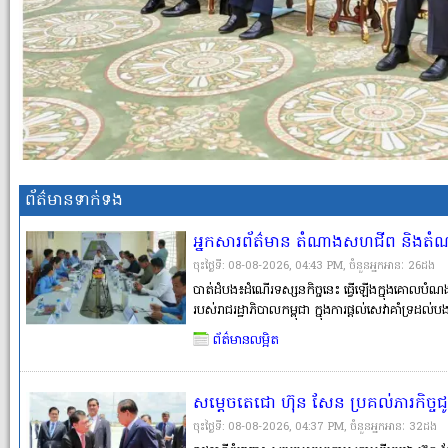
ព័ត៌មានទាក់ទង
អ្នកសារព័ត៌មាន តំណាងសហជីព និងតំណ
នៅវិទ្យាស្ថានបច្ចេកវិទ្យាបាត់ដំបង ដើម្ប
ចុះថ្ងៃទី: 08-08-2026, 04:43 PM, ចំនួនអ្នកអានៈ​ 26ដង
ជំនាញពីមុនរបស់បងប្អូនអតីតពលករ
បាត់ដំបង៖ដំណើរទស្សនកិច្ចនេះ ធ្វើឡើងក្នុងគោលបំណង
របស់រាជរដ្ឋាភិបាលកម្ពុជា ក្នុងការផ្តល់សេវាគាំទ្រដល់
ជំនាញពីមុន (RPL) ការផ្តល់ការបណ្តុះបណ្តាលបន្ថែម កា
ព័ត៌មានលម្អិត
ក្នុងស្រ�
សម្តេចតេជោ ហ៊ុន សែន ប្រគល់ភារកិច្ចជូ
ជួសជុលអគារសិក្សាទាំងអស់ដែលជាអំ
ចុះថ្ងៃទី: 08-08-2026, 04:37 PM, ចំនួនអ្នកអានៈ​ 32ដង