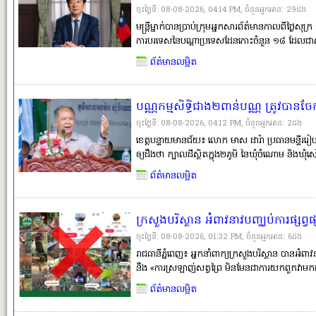
ស៊ីហ្វិក
ចុះថ្ងៃទី: 08-08-2026, 04:14 PM, ចំនួនអ្នកអានៈ​ 29ដង
មន្ត្រីម្នាក់បានប្រាប់ក្រុមអ្នកសារព័ត៌មានកាលពីថ្ងៃសុក្រ
ការបរទេសនៃបណ្ដាប្រទេសដែនកោះចំនួន ១៨ ដែលជា
បានជួបប្រជុំគ្នាក្នុងប្រទេសហ្វីជី ថាចិន និងតៃវ៉ាន់ជាដៃ
ព័ត៌មានលម្អិត
សំខាន់។ តែវ៉ាន�
បណ្ណកម្មសិទ្ធិជាង២ពាន់បណ្ណ ត្រូវបានច
និងឃុំចំណោម ស្រុកមង្គលបូរី ខេត្តបន្
ចុះថ្ងៃទី: 08-08-2026, 04:12 PM, ចំនួនអ្នកអានៈ​ 2ដង
ខេត្តបន្ទាយមានជ័យ៖ លោក មាស ដារ៉ា ប្រធានមន្ទីររ
ឲ្យដឹងថា ក្បាលដីស្ថិតក្នុង២ភូមិ នៃឃុំចំណោម និងឃុំ
អាចចេញវិញ្ញាបនបត្រសម្គាល់ម្ចាស់អចលនវត្ថុ ឬបណ្
ព័ត៌មានលម្អិត
ក្នុងនោះ ៩% ចំនួន២៣៤�
ក្រសួងបរិស្ថាន អំពាវនាវបញ្ឈប់ការផ្សព
ល្មើសច្បាប់ ប៉ះពាល់ដល់សុខភាព និងបរិស
ចុះថ្ងៃទី: 08-08-2026, 01:32 PM, ចំនួនអ្នកអានៈ​ 6ដង
រាជធានីភ្នំពេញ៖ អ្នកនាំពាក្យក្រសួងបរិស្ថាន បានអំពា
នឹង «ការស្រឡាញ់សត្វព្រៃ មិនមែនជាការយកពួកវាមកដ
ព្រៃគ្មានអត្ថប្រយោជន៍ និងមានតែបង្កគ្រោះថ្នាក់ខ្លាំ
ព័ត៌មានលម្អិត
រដ្ឋលេ