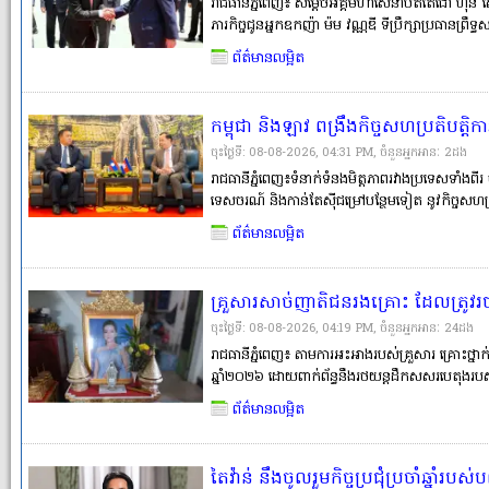
ដែលមានសភាពចាស់ទ្រុឌទ្រោម
រាជធានីភ្នំពេញ៖ សម្តេចអគ្គមហាសេនាបតីតេជោ ហ៊ុន ស
ភារកិច្ចជូនអ្នកឧកញ៉ា ម៉ម វណ្ណឌី ទីប្រឹក្សាប្រធានព្
និវត្តជនកម្ពុជា ឱ្យទទួលបន្ទុកលើការជួសជុល និងស
ព័ត៌មានលម្អិត
ទ្រោម) នូវអគារសិក្សាទ�
កម្ពុជា និងឡាវ ពង្រឹងកិច្ចសហប្រតិបត្
យុទ្ធនាការ «ប្រទេសបី គោលដៅមួយ» ដើម្
ចុះថ្ងៃទី: 08-08-2026, 04:31 PM, ចំនួនអ្នកអានៈ​ 2ដង
ជាតិ និងប្រជាជនទាំងពីរ
រាជធានីភ្នំពេញ៖ទំនាក់ទំនងមិត្តភាពរវាងប្រទេសទាំងពី
ទេសចរណ៍ និងកាន់តែស៊ីជម្រៅបន្ថែមទៀត នូវកិច្ចសហ
ស្របតាមស្មារតី «ភាពជាដៃគូ យុទ្ធសាស្ត្រគ្រប់ជ្រុងជ្រ
ព័ត៌មានលម្អិត
អភិវឌ្ឍ
គ្រួសារសាច់ញាតិជនរងគ្រោះ ដែលត្រូវរថ
សាលាដំបូងរាជធានីភ្នំពេញផ្ដល់យុត្តិធម៌
ចុះថ្ងៃទី: 08-08-2026, 04:19 PM, ចំនួនអ្នកអានៈ​ 24ដង
តាមច្បាប់, ខណៈបុណ្យសព១០០ថ្ងៃហើ
រាជធានីភ្នំពេញ៖ តាមការអះអាងរបស់គ្រួសារ គ្រោះថ្
ឆ្នាំ២០២៦ ដោយពាក់ព័ន្ធនឹងរថយន្តដឹកសសរបេតុងរបស
ដែលគ្រួសារជនរងគ្រោះចាត់ទុកថា ជាអ្នកបង្កហេតុ។ ម
ព័ត៌មានលម្អិត
ស្រីបានស្លាប់បាត់បង់�
តៃវ៉ាន់ នឹងចូលរួមកិច្ចប្រជុំប្រចាំឆ្នាំរ