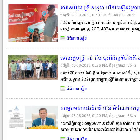
តារាសម្ដែង ទ្រី សក្កដា បើកបរស្ថិតក្រោ
ស្លាប់ និងម្ដាយរងរបួសធ្ងន់ នៅខណ្ឌសែ
ចុះថ្ងៃទី: 08-08-2026, 01:31 PM, ចំនួនអ្នកអានៈ​ 20ដង
រាជធានីភ្នំពេញ៖ សេចក្ដីរាយការណ៍បានឲ្យដឹងថា ដំ
ពាក់ផ្លាកលេខភ្នំពេញ 2CE-4874 បើកបរដោយបុរសម្នាក់
សក្កដា។ ពេលកំពុងបើកបរនោះ ស្រាប់តែរថយន្ដខាង
ព័ត៌មានលម្អិត
កំពុងកាន់ចង្កូត។ បុរសម្នាក់ត្រូវបាន
ទេសរដ្ឋមន្រ្តី គន់ គីម ចុះពិនិត្យទីតាំង
អតីតយុទ្ធជន និងនិវត្តជននៅខេត្តស្ទឹងត្
ចុះថ្ងៃទី: 08-08-2026, 01:25 PM, ចំនួនអ្នកអានៈ​ 36ដង
ការចុះពិនិត្យនេះ គឺដើម្បីអនុវត្តតាមអនុសាសន៍ដ៏ខ្ព
អតីតយុទ្ធជន និងនិវត្តជនកម្ពុជា ស្តីពីផែនការសកម្ម
លោក គន់ គីម បានបញ្ជាក់ថា គណៈកម្មាធិការកណ្តា
ព័ត៌មានលម្អិត
ពិនិត្យទីតាំងដីសម្បទ�
សម្តេចមហាបវរធិបតី ហ៊ុន ម៉ាណែត ចេ
អន្តរជាតិជនជាតិដើមភាគតិចពិភពលោក
ចុះថ្ងៃទី: 08-08-2026, 01:20 PM, ចំនួនអ្នកអានៈ​ 36ដង
ក្រោមប្រធានបទ «ការលើក តម្កើងតួនាទី
រាជធានីភ្នំពេញ៖ សម្តេចមហាបវរធិបតី ហ៊ុន ម៉ាណែត នាយ
ឱកាសអបអរសាទរទិវាអន្តរជាតិជនជាតិដើមភាគតិចព
ការពារជីវិត និងលើកកម្ពស់សុខុមាលភាព
ក្រោមប្រធានបទ «ការលើក តម្កើងតួនាទីឆ្មប ជាជនជាតិ
ព័ត៌មានលម្អិត