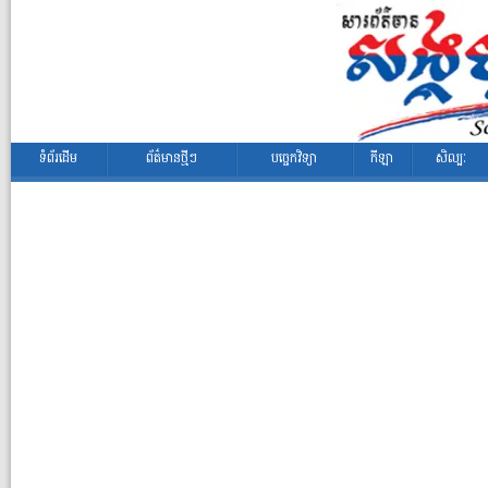
ទំព័រដើម
ព័ត៌មានថ្មីៗ
បច្ចេកវិទ្យា
កីឡា
សិល្បៈ