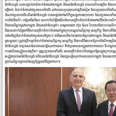
ស៊ែបៃហ្សង់ បានបញ្ជាក់ថាទំនាក់ទំនង​រវាង​កម្ពុជា និងអាស៊ែបៃហ្សង់ មានភាពរីកចម្រើន និ
ឡើងថា ទំនាក់ទំនងរវាងប្រទេសទាំងពីរ នៅមានសក្តានុពលជា​ច្រើន​ទៀត ដែលប្រទេសទាំងពីរអា
តំណាងប្រធានាធិបតីអាស៊ែបៃហ្សង់ បានសង្កត់ទៅ​លើ​កិច្ចសន្ទនានយោបាយ ដែល​ប្រទេស​ទាំងពីរម
កាន់តែរឹងមាំ។ បន្ថែម​ពីលើនេះ លោកក៏សំឡឹងមើលនៃការពង្រីកទំនាក់ទំនង​ទៅលើវិស័យ​កសិកម្
និងពាណិជ្ជ​កម្ម​រវាងកម្ពុជា និងអាស៊ាបៃ​ហ្សង់។ សម្ដេចតេជោ ហ៊ុន សែន រីករាយចំពោះការលើ
ពិសេសពាក់ព័ន្ធទៅនឹងការពង្រីកទំនាក់ទំនង​នៅក្នុងក្របខណ្ឌ​ពាណិជ្ជកម្ម សេដ្ឋកិច្ច និងកា
ចង់ឃើញ​ទំនាក់ទំនងរវាងប្រទេសនីមួយៗ ជាពិសេសនិយាយដោយឡែករវាងកម្ពុជា និងអាស៊ែ​ប
មួយគ្នានេះ ត្រូវពង្រីកនូវ​ទំនាក់​ទំនង​ពាណិជ្ជកម្ម សេដ្ឋកិច្ច និងការវិនិយោគឱ្យកាន់តែរីកចម្រើន
ស៊ែបៃហ្សង់ ជាប្រទេសដែលមានសន្តិ​សុខ​ថាមពល គឺជាប្រទេសសម្បូរដោយថាមពល រីឯកម្ពុជាជ
ការផលិតស្បៀងបានច្រើន។ ដូច្នេះប្រទេសទាំងពីរ អាច​ពង្រីក​ទំនាក់​ទំនងគ្នាបន្ថែមក្នុងក្របខ
ស្បៀងដល់អាស៊ែបៃហ្សង់ ហើយអាស៊ែបៃហ្សង់ បំពេញសន្តិសុខថាមពល​ដល់​កម្ពុជា ដែលនេះជា
នូវពាណិជ្ជកម្ម​តាម​បំពេញ​​ឱ្យគ្នាទៅវិញទៅមក៕