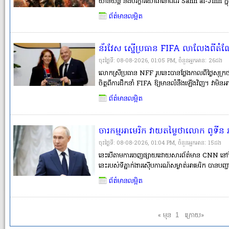
យានយន្ត និងបរិក្ខារយោធានៅឯជំរំ Sahn al-Jinn ក្ន
Reuters មិនអាចផ្ទៀងផ្ទាត់ការអះអាងនេះបានដោយឯ
ព័ត៌មានលម្អិត
ឡើងតែមួយថ្ងៃប៉ុណ្ណោះបន្ទាប់ពីយ៉ាងហោចមា�
ន័រវែស ស្នើប្រធាន FIFA លាលែងពីតំណែ
Conmebol ដឹកនាំវិញ
ចុះថ្ងៃទី: 08-08-2026, 01:05 PM, ចំនួនអ្នកអានៈ​ 26ដង
លោកស្រីប្រធាន NFF រូបនេះបានថ្លែងកាលពីថ្ងៃសុក្រថ
ចិត្តពីការដឹកនាំ FIFA ឱ្យមានលំនឹងឡើងវិញ។ វាមិ
ជាតិនាពេលនេះ ពោរពេញទៅដោយបញ្ហា ដែលពួកយើងត្រ
ព័ត៌មានលម្អិត
ពិតជាចង់ស្នើឱ្យប្រធានបច្ចុប្បន្នលាលែងពីតំ�
ចារកម្មអាមេរិក វាយតម្លៃថាលោក ពូទីន 
តេស្ដលើសាមគ្គីភាពរបស់ NATO
ចុះថ្ងៃទី: 08-08-2026, 01:04 PM, ចំនួនអ្នកអានៈ​ 15ដង
នេះបើតាមការចេញផ្សាយដោយសារព័ត៌មាន CNN នៅថ្ងៃស
នេះរបស់ទីភ្នាក់ងារស៊ើបការណ៍សម្ងាត់អាមេរិក បានបញ្ជាក
នឹងព្យាយាមធ្វើតេស្តលើសាមគ្គីភាព និងការប្ដេជ្ញាចិត
ព័ត៌មានលម្អិត
ប្រហារទ្រង់ទ្រ�
« មុន
ក្រោយ»
1